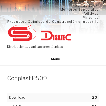
Ir
Resinas Epoxi
al
Morteros Especiales
Aditivos
contenido
Pinturas
Productos Químicos de Construcción e Industria
Distribuciones y aplicaciones técnicas
Menú
Conplast P509
Download
20