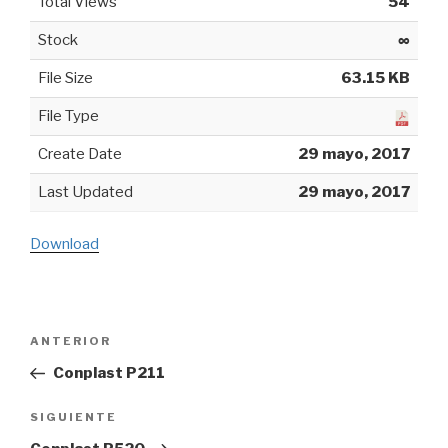
Total Views
54
Stock
∞
File Size
63.15 KB
File Type
Create Date
29 mayo, 2017
Last Updated
29 mayo, 2017
Download
Navegación
ANTERIOR
Entrada
de
anterior:
Conplast P211
entradas
SIGUIENTE
Siguiente
entrada